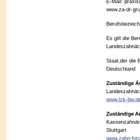
E-Mail: praxi
www.za-dr-gru
Berufsbezeich
Es gilt die B
Landeszahnär
Staat,der die
Deutschland
Zuständige Ä
Landeszahnär
www.lzk-bw.d
Zuständige A
Kassenzahnärz
Stuttgart
www.zahn-for