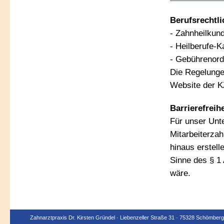
Berufsrechtl
- Zahnheilkun
- Heilberufe-
- Gebührenord
Die Regelunge
Website der 
Barrierefreih
Für unser Unt
Mitarbeiterza
hinaus erstell
Sinne des § 1 
wäre.
Zahnarztpraxis Dr. Kirsten Gründel · Liebenzeller Straße 31 · 75328 Schömberg 